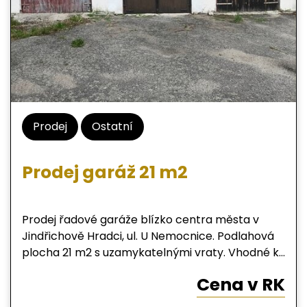
informací volejte kdykoliv i během víkendu.
Prodej
Ostatní
Prodej garáž 21 m2
Prodej řadové garáže blízko centra města v
Jindřichově Hradci, ul. U Nemocnice. Podlahová
plocha 21 m2 s uzamykatelnými vraty. Vhodné k
celoročnímu parkovaní osobního vozidla,
Cena v RK
motocyklu nebo jako skladovací prostor.
Elektřina je do objektu zavedená, garáž je