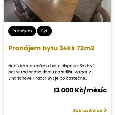
Pronájem
Byt
Pronájem bytu 3+kk 72m2
Nabízím k pronájmu byt o dispozici 3+kk v 1.
patře rodinného domu na sídlišti Vajgar v
Jindřichově Hradci. Byt je po částečné
rekonstrukci, celková plocha 72 m2. Dispozice
13 000 Kč/měsíc
bytu: vstupní chodba, kuchyň s barovým
koutem, komora, chodba, pokoj a ložnici, přes
chodbu se nachází velmi prostorná koupelna s
toaletou. Bytová jednotka se pronajímá včetně
Zobrazit více