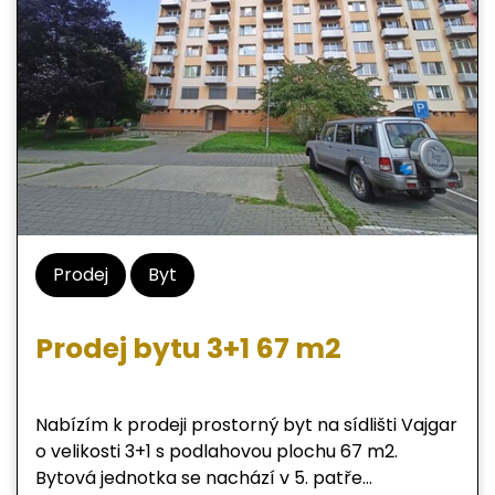
kontaktovat kdykoliv i během víkendu.
Prodej
Byt
Prodej bytu 3+1 67 m2
Nabízím k prodeji prostorný byt na sídlišti Vajgar
o velikosti 3+1 s podlahovou plochu 67 m2.
Bytová jednotka se nachází v 5. patře