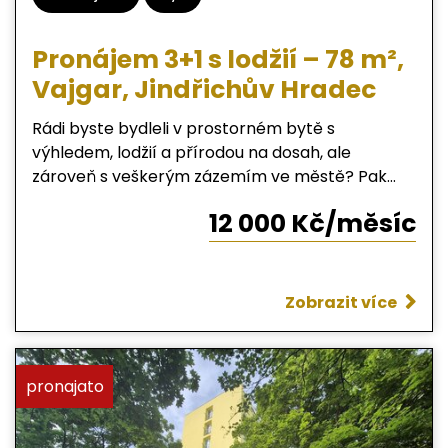
Pronájem 3+1 s lodžií – 78 m²,
Vajgar, Jindřichův Hradec
Rádi byste bydleli v prostorném bytě s
výhledem, lodžií a přírodou na dosah, ale
zároveň s veškerým zázemím ve městě? Pak
vás tento byt na sídlišti Vajgar může mile
12 000 Kč/měsíc
překvapit. Byt o dispozici 3+1 (78 m²) se nachází
v 7. patře udržovaného panelového domu s
výtahem. Jeho hlavní výhodou je praktické
uspořádání – všechny pokoje jsou neprůchozí,
Zobrazit více
takže nabízí dostatek soukromí pro rodinu, pár i
spolubydlení. Součástí bytu je: - nové zděné
jádro, moderní koupelna a samostatné WC, -
pronajato
kuchyňská linka se sporákem a troubou, - velká
vestavěná skříň na chodbě, - lodžie s příjemným
výhledem, - sklepní kóje v přízemí. Byt se