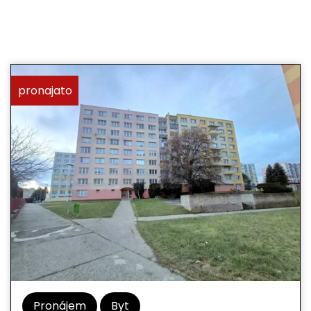
pronajato
Pronájem
Byt