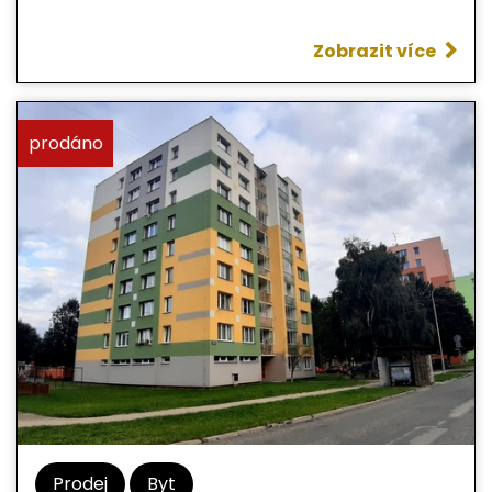
vybavená. Pro více informací kontaktujte
kdykoliv i během víkendu, cena k jednání.
Zobrazit více
prodáno
Prodej
Byt