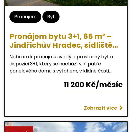
Pronájem
Byt
Pronájem bytu 3+1, 65 m² –
Jindřichův Hradec, sídliště
Vajgar
Nabízím k pronájmu světlý a prostorný byt o
dispozici 3+1, který se nachází v 7. patře
panelového domu s výtahem, v klidné části
sídliště Vajgar v Jindřichově Hradci. _ Podlahová
11 200 Kč/měsíc
plocha: 65 m² + sklepní kóje cca 2 m² _
Dispozice: vstupní chodba s vestavěnou skříní,
kuchyně, obývací pokoj, pokoj, ložnice, koupelna
se sprchovým koutem a samostatné WC _ Stav:
Zobrazit více
po kompletní rekonstrukci _ Výbava domu:
výtah, společná kolárna, sklepní kóje Dům se
nachází na okraji sídliště s výbornou dostupností