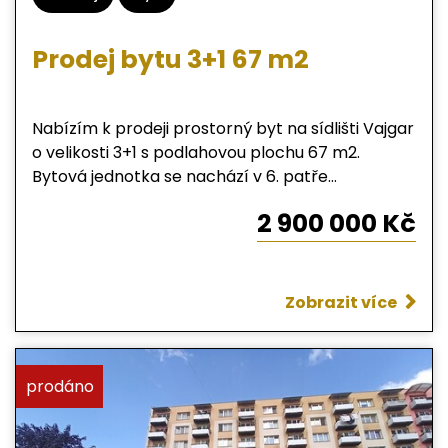
Prodej bytu 3+1 67 m2
Nabízím k prodeji prostorný byt na sídlišti Vajgar
o velikosti 3+1 s podlahovou plochu 67 m2.
Bytová jednotka se nachází v 6. patře
zatepleného panelového domu s výtahem. Byt je
2 900 000 Kč
v původním, ale ve velmi zachovalém stavu.
Okna domu jsou plastová. Při vstupu do bytu vás
překvapí velká a prostorná vstupní hala s
technickou místností, samostatné WC,
Zobrazit více
koupelna, kuchyně, obývací pokoj a dva
samostatné pokoje. V blízkosti domu se nachází
ZŠ a dětské hřiště. V docházkové vzdálenosti
prodáno
najdete veškerou občanskou vybavenost
(obchody, lékárna, bazén, zastávka MHD). V
případě bližších informací mě neváhejte