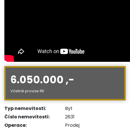
6.050.000 ,-
Včetně provize RK
Typ nemovitosti:
Byt
Číslo nemovitosti:
2631
Operace:
Prodej