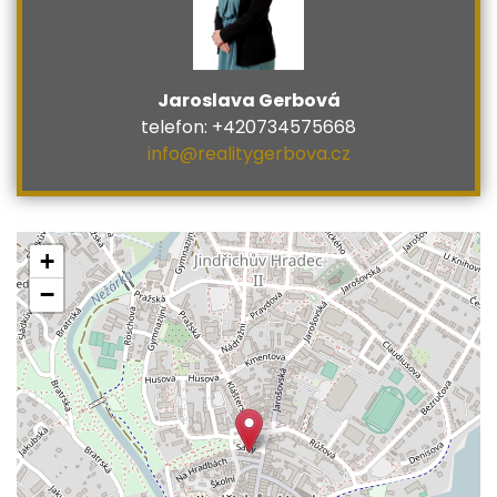
Jaroslava Gerbová
telefon: +420734575668
info@realitygerbova.cz
+
−