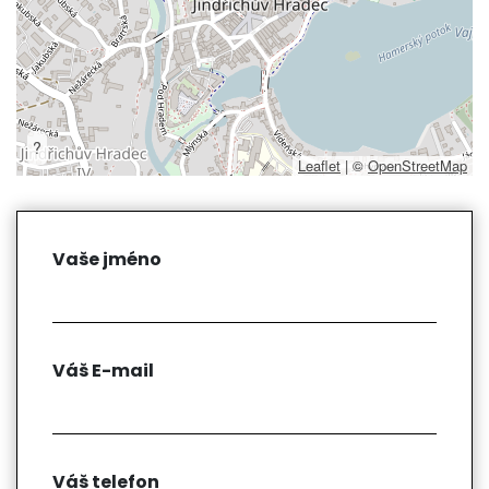
?
Leaflet
|
©
OpenStreetMap
Vaše jméno
Váš E-mail
Váš telefon