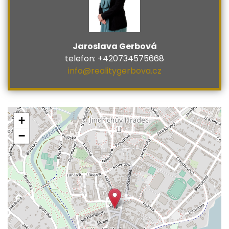
Jaroslava Gerbová
telefon: +420734575668
info@realitygerbova.cz
+
−