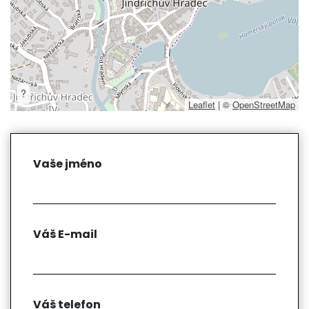
?
Leaflet
|
©
OpenStreetMap
Vaše jméno
Váš E-mail
Váš telefon