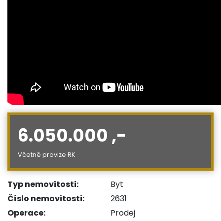
6.050.000 ,-
Včetně provize RK
Typ nemovitosti:
Byt
Číslo nemovitosti:
2631
Operace:
Prodej